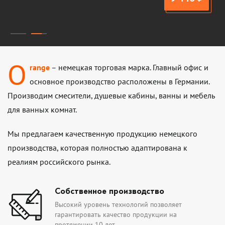
О нас
O
range
– немецкая торговая марка. Главный офис и
основное производство расположены в Германии.
Производим смесители, душевые кабины, ванны и мебель
для ванных комнат.
Мы предлагаем качественную продукцию немецкого
производства, которая полностью адаптирована к
реалиям российского рынка.
Собственное производство
Высокий уровень технологий позволяет
гарантировать качество продукции на
протяжении 10 лет