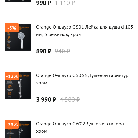
990 ₽
1 110 ₽
Orange О-шауэр OS01 Лейка для душа d 105
-5%
мм, 5 режимов, хром
890 ₽
940 ₽
Orange О-шауэр OS063 Душевой гарнитур
-12%
хром
3 990 ₽
4 580 ₽
Orange О-шауэр OW02 Душевая система
-33%
хром