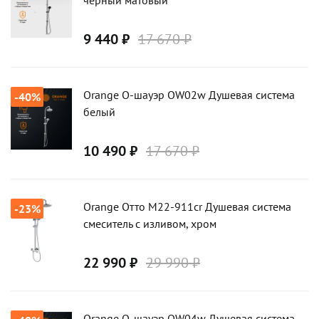
черный матовый
9 440 ₽
17 670 ₽
Orange О-шауэр OW02w Душевая система
-40%
белый
10 490 ₽
17 670 ₽
Orange Отто M22-911cr Душевая система
-23%
смеситель с изливом, хром
22 990 ₽
29 990 ₽
Orange О-шауэр OW04w Душевая система