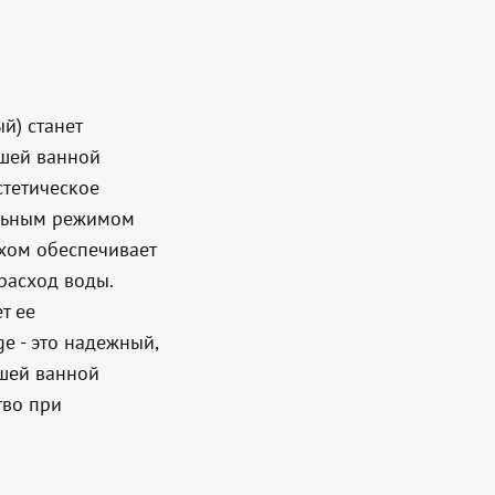
й) станет
шей ванной
стетическое
альным режимом
хом обеспечивает
расход воды.
т ее
e - это надежный,
ашей ванной
тво при