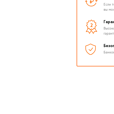
Если 
вы мож
Гара
2
Высок
гаран
Безо
Банко