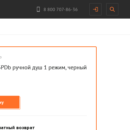
8 800 707-86-36
b
PDb ручной душ 1 режим, черный
ну
латный возврат