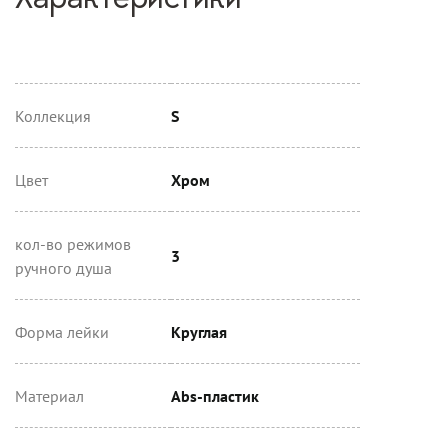
Характеристики
Коллекция
S
Цвет
Хром
кол-во режимов
3
ручного душа
Форма лейки
Круглая
Материал
Abs-пластик