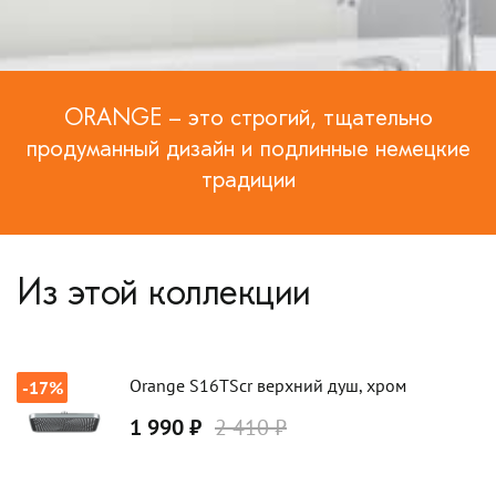
ORANGE – это строгий, тщательно
продуманный дизайн и подлинные немецкие
традиции
Из этой коллекции
Orange S16TScr верхний душ, хром
-17%
1 990 ₽
2 410 ₽