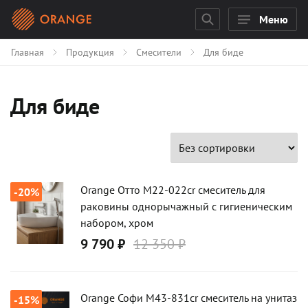
Меню
Главная
Продукция
Смесители
Для биде
Для биде
Карточки товаров
Orange Отто M22-022cr смеситель для
-20%
раковины однорычажный с гигиеническим
набором, хром
9 790 ₽
12 350 ₽
Orange Софи M43-831cr смеситель на унитаз
-15%